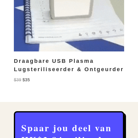
Draagbare USB Plasma
Lugsteriliseerder & Ontgeurder
Original
Current
$
39
$
35
price
price
was:
is:
$39.
$35.
Spaar jou deel van