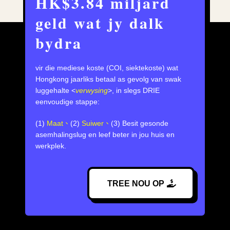
HK$3.84 miljard
geld wat jy dalk
bydra
vir die mediese koste (COI, siektekoste) wat
Hongkong jaarliks betaal as gevolg van swak
luggehalte <
verwysing
>, in slegs DRIE
eenvoudige stappe:
(1)
Maat、
(2)
Suiwer、
(3) Besit gesonde
asemhalingslug en leef beter in jou huis en
werkplek.
TREE NOU OP