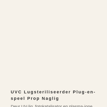
UVC Lugsteriliseerder Plug-en-
speel Prop Naglig
Deur UV-lig, fotokatalisator en plasma-ione