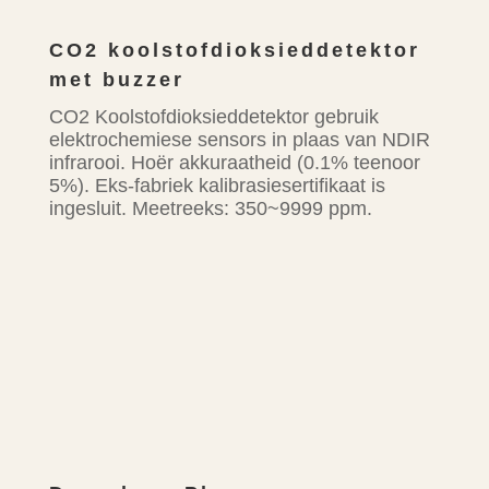
CO2 koolstofdioksieddetektor
met buzzer
CO2 Koolstofdioksieddetektor gebruik
elektrochemiese sensors in plaas van NDIR
infrarooi. Hoër akkuraatheid (0.1% teenoor
5%). Eks-fabriek kalibrasiesertifikaat is
ingesluit. Meetreeks: 350~9999 ppm.
Mini CO2 Lugmonitor Battery
Draagbare of muurgemonteerde CO2-
detektor. Opsionele LoRaWAN IoT-
konnektiwiteit.