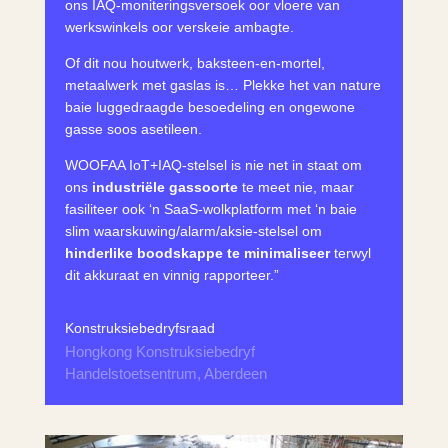
ons IAQ-moniteringsversoek oor vloere van
werkswinkels oor verskeie ambagte.
Of dit nou houtwerk, baksteen-en-mortel,
metaalwerk met gaslas is… Plekke het van nature
baie luggedraagde besoedeling en ongewone
gasse soos
asetileen.
WOOFAA IoT+IAQ-stelsel is nie net in staat om
ons
industriële gassoorte
te meet nie, maar
fasiliteer ook ‘n SaaS-wolkplatform met ‘n baie
slim waarskuwing/alarm/aksie-stelsel om
hinderlike boodskappe te minimaliseer
terwyl
dit akkuraat en vinnig rapporteer.”
Konstruksiebedryfsraad
Hongkong Konstruksiebedryf
Handelstoetsentrum, Aberdeen