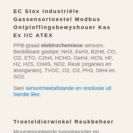
EC Stox Industriële
Gassensortoestel Modbus
Ontploffingsbewyshouer Kas
Ex IIC ATEX
PPB-graad
elektrochemiese
sensors.
Beskikbare gastipe: NH3, AsH3, B2H6, CO,
Cl2, ETO, C2H4, HCHO, GeH4, HCN, HF,
H2, H2S, CH4S, NO2, Reuk (organies en
anorganies), TVOC, O2, O3, PH3, SiH4 en
SO2.
Sien
sensormeetafstande en resolusie uit
hierdie lêer
.
Troeteldierwinkel Reukbeheer
Muurgemonteerde lugontgeurder en