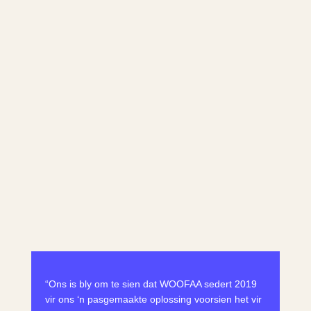
“Ons is bly om te sien dat WOOFAA sedert 2019
vir ons ‘n pasgemaakte oplossing voorsien het vir