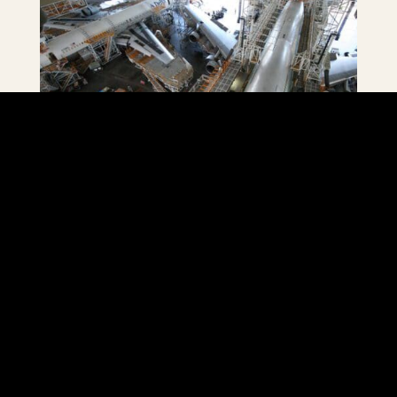
“Spuitverf is een van die belangrikste
vliegtuigonderhoudsgeleenthede in die hangar.
Natuurlik het ons werkers almal
beskermingsuitrusting wat aan OSHA-vereistes
voldoen. Maar soms is daar tydelike kantoor- en
werkswinkelhouers naby, waarin omgewingslug
onbedoeld besmet kan word.
Ons het hoëkapasiteitsfilters nodig wat spesifiek is