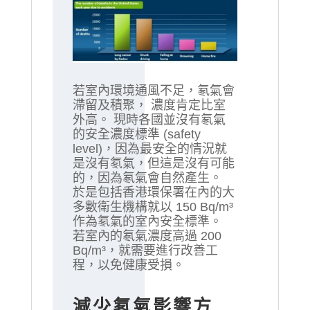
若室內環境通風不足，氡氣會
滯留及積聚， 濃度肯定比室
外高。 現時各國並沒有氡氣
的安全濃度標準 (safety
level)，因為最安全的情況就
是沒有氡氣，但這是沒有可能
的，因為氡氣會自然產生。
於是包括香港環保署在內的大
多數衛生機構就以 150 Bq/m³
作為氡氣的室內安全標準。
若室內的氡氣濃度高過 200
Bq/m³，就需要進行改善工
程，以免健康受損。
減少氡氣影響方