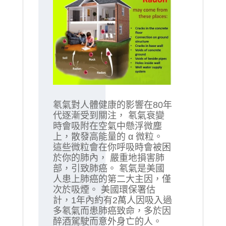
氡氣對人體健康的影響在80年
代逐漸受到關注， 氡氣衰變
時會吸附在空氣中懸浮微塵
上，散發高能量的 α 微粒。
這些微粒會在你呼吸時會被困
於你的肺內， 嚴重地損害肺
部，引致肺癌。 氡氣是美國
人患上肺癌的第二大主因，僅
次於吸煙。 美國環保署估
計，1年內約有2萬人因吸入過
多氡氣而患肺癌致命，多於因
醉酒駕駛而意外身亡的人。