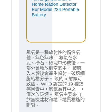
Home Radon Detector
Eur Model 224 Portable
Battery
氡氣是一種放射性的惰性氣
體，無色無味。 氡氣在水
泥、砂石、磚塊中形成後，一
部分會釋放到空氣中， 被吸
入人體後會產生幅射，破壞細
胞結構分子。 氡的 α 射線可
致癌。 WHO 認定的 19 種致
癌因素中，氡氣為其中之一，
僅次於吸煙。 氡氣主要來自
於無機建材和地下地質構造的
斷裂。