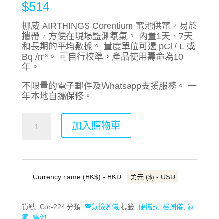
$
514
挪威 AIRTHINGS Corentium 電池供電，易於
攜帶，方便在現場監測氡氣。 內置1天、7天
和長期的平均數據。 量度單位可選 pCi / L 或
Bq /m³。 可自行校準，產品使用壽命為10
年。
不限量的電子郵件及Ｗhatsapp支援服務。 一
年本地自攜保修。
AIRTHINGS
加入購物車
Corentium
手
持
氡
氣
Currency name (HK$) - HKD
美元 ($) - USD
檢
測
儀
貨號:
Cor-224
分類:
空氣檢測儀
標籤:
便攜式
,
檢測儀
,
氡
224
氣
,
電池