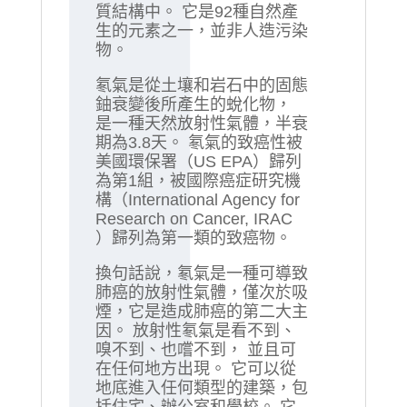
質結構中。 它是92種自然產
生的元素之一，並非人造污染
物。
氡氣是從土壤和岩石中的固態
鈾衰變後所產生的蛻化物，
是一種天然放射性氣體，半衰
期為3.8天。 氡氣的致癌性被
美國環保署（US EPA）歸列
為第1組，被國際癌症研究機
構（International Agency for
Research on Cancer, IRAC
）歸列為第一類的致癌物。
換句話說，氡氣是一種可導致
肺癌的放射性氣體，僅次於吸
煙，它是造成肺癌的第二大主
因。 放射性氡氣是看不到、
嗅不到、也嚐不到， 並且可
在任何地方出現。 它可以從
地底進入任何類型的建築，包
括住宅、辦公室和學校。 它