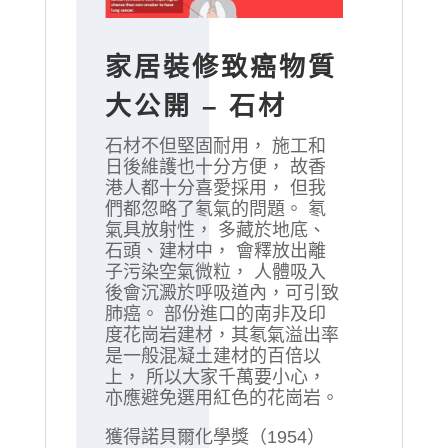
家居裝修致癌物質
大公開 – 石材
石材不但堅固耐用， 施工和
日後維護也十分方便， 故香
港人都十分喜愛採用， 但我
們都忽略了氡氣的問題。 氡
氣具放射性， 多藏於地底、
石頭、建材中， 會釋放出離
子污染空氣微粒， 人體吸入
後會沉澱於呼吸道內，可引致
肺癌。 部份進口的南非及印
度花崗岩建材，其氡氣溢出率
是一般混凝土建材的百倍以
上， 所以大家千萬要小心，
亦應避免選用紅色的花崗岩。
獲得諾貝爾化學獎（1954）