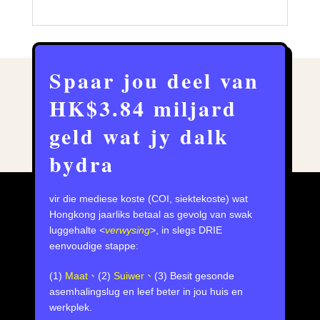
Spaar jou deel van
HK$3.84 miljard
geld wat jy dalk
bydra
vir die mediese koste (COI, siektekoste) wat
Hongkong jaarliks betaal as gevolg van swak
luggehalte <
verwysing
>, in slegs DRIE
eenvoudige stappe:
(1)
Maat、
(2)
Suiwer、
(3) Besit gesonde
asemhalingslug en leef beter in jou huis en
werkplek.