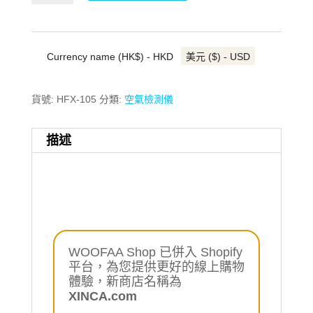
納
威
可
充
Currency name (HK$) - HKD
美元 ($) - USD
電
甲
醛
貨號:
HFX-105
分類:
空氣檢測儀
檢
測
儀
描述
-
香
港
代
理
一
年
保
WOOFAA Shop 已併入 Shopify
養
平台，為您提供更好的線上購物
數
體驗，新商店名稱為
量
XINCA.com