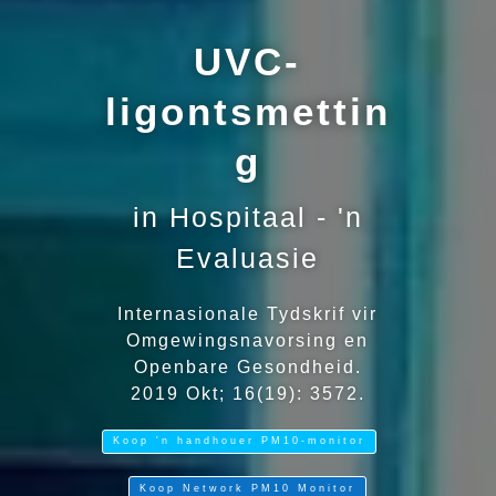
UVC-
ligontsmettin
g
in Hospitaal - 'n
Evaluasie
Internasionale Tydskrif vir
Omgewingsnavorsing en
Openbare Gesondheid.
2019 Okt; 16(19): 3572.
Koop 'n handhouer PM10-monitor
Koop Network PM10 Monitor