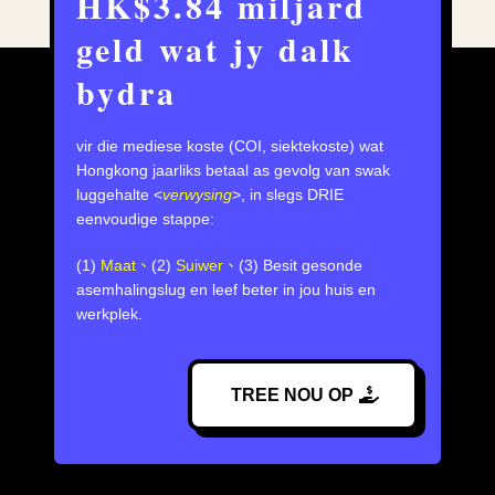
HK$3.84 miljard
geld wat jy dalk
bydra
vir die mediese koste (COI, siektekoste) wat
Hongkong jaarliks betaal as gevolg van swak
luggehalte <
verwysing
>, in slegs DRIE
eenvoudige stappe:
(1)
Maat、
(2)
Suiwer、
(3) Besit gesonde
asemhalingslug en leef beter in jou huis en
werkplek.
TREE NOU OP