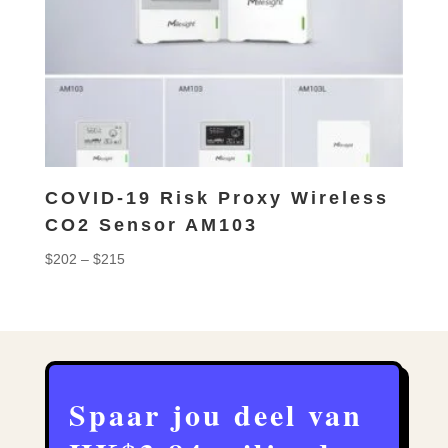
COVID-19 Risk Proxy Wireless
CO2 Sensor AM103
Price
$
202
–
$
215
range:
$202
through
$215
Spaar jou deel van